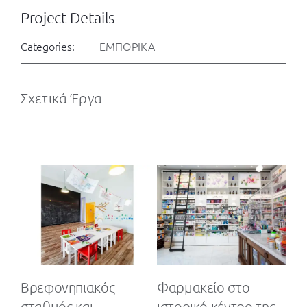
Project Details
Categories:
ΕΜΠΟΡΙΚΑ
Σχετικά Έργα
Βρεφονηπιακός
Φαρμακείο στο
Δ
σταθμός και
ιστορικό κέντρο της
κα