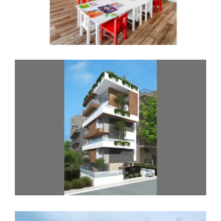
Βρεφονηπιακός σταθμός και νηπιαγωγείο
“Παιδικό Βασίλειο” στη Ν. Αρτάκη,
Χαλκίδα