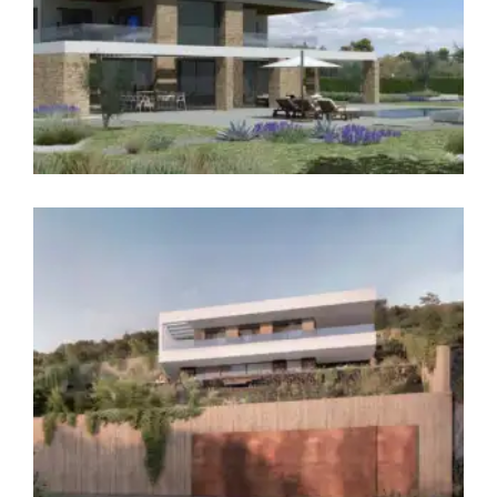
Folding Terraces
Νέα Διώροφη Κατοικία με Πισίνα στην
Ερέτρια