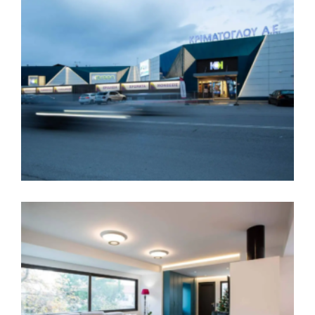
Εξαόροφη πολυκατοικία στην περιοχή
‘Φάρος’, Χαλκίδα
Διαμόρφωση όψεων καταστήματος ‘K
GREEN’ εταιρείας KRIMATOGLOU GROUP