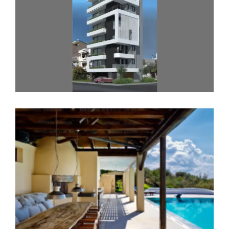
Εξαόροφη πολυκατοικία στο κέντρο της
Χαλκίδας
Νέα επταώροφη πολυκατοικία επί
πυλωτής στη Χαλκίδα