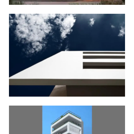
Νέα Διώροφη Κατοικία με Πισίνα στα
Σκροπονερια