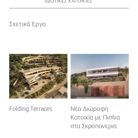
ΙΔΙΩΤΙΚΕΣ ΚΑΤΟΙΚΙΕΣ
Σχετικά Έργα
με
Folding Terraces
Νέα Διώροφη
Ε
Κατοικία με Πισίνα
πο
κό
στα Σκροπονερια
κέ