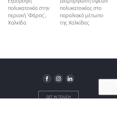
Εξαόροφη
Διαμόρφωση όψεων
Ε
πολυκατοικία στην
πολυκατοικίας στο
πο
δα
περιοχή ‘Φάρος’,
παραλιακό μέτωπο
πυ
Χαλκίδα
της Χαλκίδας
GET IN TOUCH